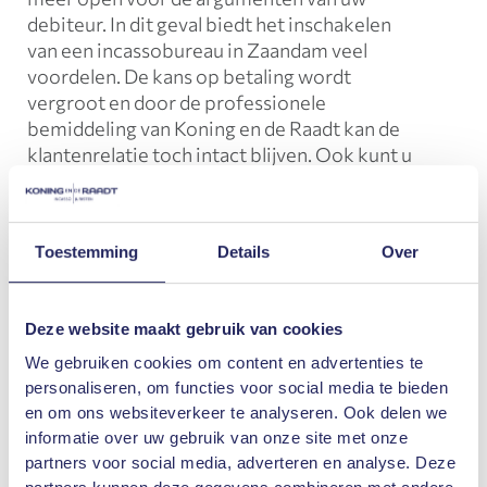
debiteur. In dit geval biedt het inschakelen
van een incassobureau in Zaandam veel
voordelen. De kans op betaling wordt
vergroot en door de professionele
bemiddeling van Koning en de Raadt kan de
klantenrelatie toch intact blijven. Ook kunt u
uw energie in andere werkzaamheden
steken, in plaats van uzelf bezig te houden
met de bemiddeling. Daarnaast werkt Koning
Toestemming
Details
Over
en de Raadt volgens het
no cure no
pay
principe.
Deze website maakt gebruik van cookies
Minnelijke incasso Zaandam
We gebruiken cookies om content en advertenties te
Zodra u Koning en de Raadt inschakelt, gaan
personaliseren, om functies voor social media te bieden
wij
meteen voor u aan de slag
. Uw debiteur
en om ons websiteverkeer te analyseren. Ook delen we
wordt direct in gebreke gesteld. Wordt er
informatie over uw gebruik van onze site met onze
niet gereageerd? Binnen twee werkdagen
partners voor social media, adverteren en analyse. Deze
bellen wij uw debiteur, want
een beller