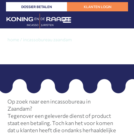
Ga
DOSSIER BETALEN
KLANTEN LOGIN
naar
de
inhoud
home
/
incassobureau zaandam
Incassobureau Zaandam
Op zoek naar een incassobureau in
Zaandam?
Tegenover een geleverde dienst of product
staat een betaling. Toch kan het voor komen
dat u klanten heeft die ondanks herhaaldelijke