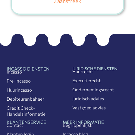
Zaanstreek
INCASSO DIENSTEN
JURIDISCHE DIENSTEN
Huurrecht
Incasso
Executierecht
Pre-Incasso
Ondernemingsrecht
Huurincasso
Juridisch advies
Debiteurenbeheer
Vastgoed advies
Credit Check-
Handelsinformatie
KLANTENSERVICE
MEER INFORMATIE
Contact
Begrippenlijst
Klanten login
Incasso blog