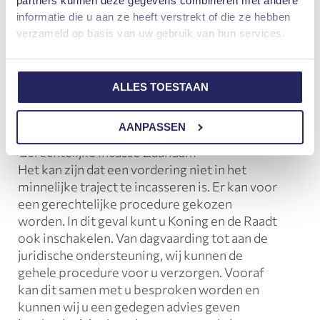
partners kunnen deze gegevens combineren met andere
incasseert sneller.
Op deze manier weten wij
informatie die u aan ze heeft verstrekt of die ze hebben
precies wat er aan de hand is en kunnen er
verzameld op basis van uw gebruik van hun services.
passende afspraken gemaakt worden. De lijn
tussen u en onze medewerkers houden wij zo
kort mogelijk, op elk gewenst moment kunt u
ALLES TOESTAAN
uw eigen contactpersoon om advies of een
update vragen.
AANPASSEN
Gerechtelijke incasso Zaandam
Het kan zijn dat een vordering niet in het
minnelijke traject te incasseren is. Er kan voor
een gerechtelijke procedure gekozen
worden. In dit geval kunt u Koning en de Raadt
ook inschakelen. Van dagvaarding tot aan de
juridische ondersteuning, wij kunnen de
gehele procedure voor u verzorgen. Vooraf
kan dit samen met u besproken worden en
kunnen wij u een gedegen advies geven