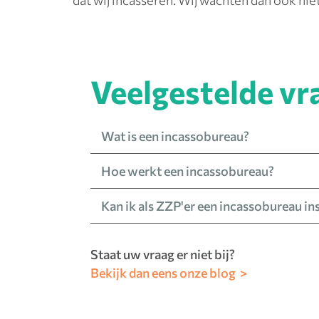
dat wij incasseren. Wij wachten dan ook nie
Veelgestelde vr
Wat is een
incassobureau
?
Hoe werkt een
incassobureau
?
Kan ik
als ZZP'er
een incassobureau in
Staat uw vraag er niet bij?
Bekijk dan eens onze blog >