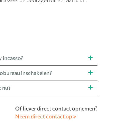
ncasseerde bedragen direct aan u uit.
y
incasso?
sobureau inschakelen
?
t nu?
Of liever direct contact opnemen?
Neem direct contact op >