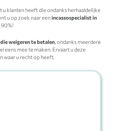
 u klanten heeft die ondanks herhaaldelijke
nt u op zoek naar een
incassospecialist in
l 90%!
die weigeren te betalen
, ondanks meerdere
el eens mee te maken. Ervaart u deze
n waar u recht op heeft.