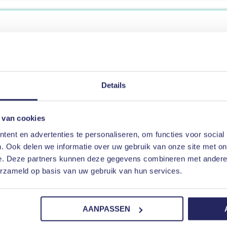
ag helpen waar mogelijk. Onze incasso- en juridische speci
 meer weten over onze dienstverlening of heeft u vragen
Details
 mee!
 van cookies
ent en advertenties te personaliseren, om functies voor social
. Ook delen we informatie over uw gebruik van onze site met on
NEEM CONTACT MET ONS OP
e. Deze partners kunnen deze gegevens combineren met andere i
erzameld op basis van uw gebruik van hun services.
adt in Barendrecht
an uw debiteur, want de situatie heeft u eigenlijk zwaar
AANPASSEN
arendrecht veel voordelen. De kans op betaling wordt ve