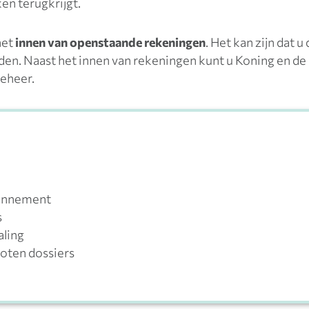
en terugkrijgt.
het
innen van openstaande rekeningen
. Het kan zijn dat 
uden. Naast het innen van rekeningen kunt u Koning en de
beheer.
bonnement
s
aling
loten dossiers