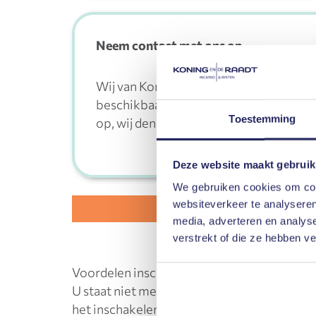
Neem contact met ons op
Wij van Koning en De Raadt willen u gra
beschikbaar voor al uw vragen! Wilt u
Toestemming
op, wij denken graag vrijblijvend met u
Deze website maakt gebruik
We gebruiken cookies om cont
websiteverkeer te analyseren
media, adverteren en analys
verstrekt of die ze hebben v
Voordelen inschakelen van Koning en de Ra
U staat niet meer open voor de argumenten v
het inschakelen van een incassobureau in B