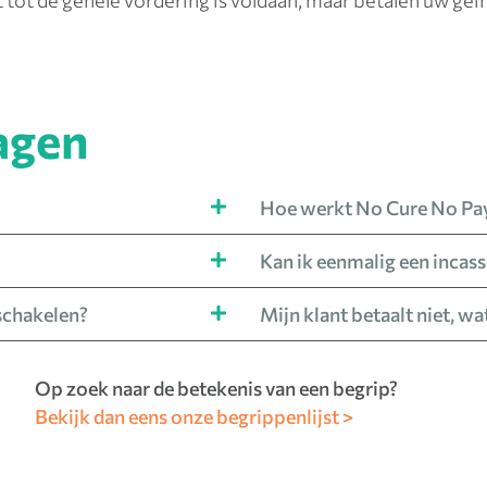
t tot de gehele vordering is voldaan, maar betalen uw geï
agen
Hoe werkt
No Cure No Pa
Kan ik eenmalig een
incas
schakelen?
Mijn
klant betaalt niet
, wa
Op zoek naar de betekenis van een begrip?
Bekijk dan eens onze begrippenlijst >