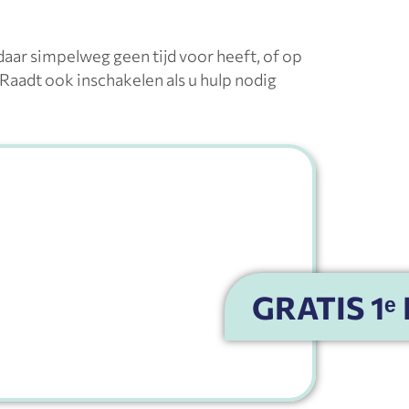
u daar simpelweg geen tijd voor heeft, of op
 Raadt ook inschakelen als u hulp nodig
GRATIS 1ᵉ