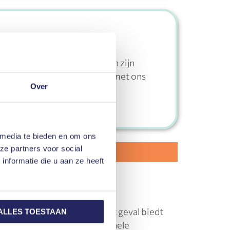
alisten staan voor u klaar en zijn
 voor ons? Neem dan
contact
met ons
Over
 media te bieden en om ons
ze partners voor social
nformatie die u aan ze heeft
 gefrustreerd gemaakt. In dit geval biedt
ALLES TOESTAAN
rgroot en door de professionele