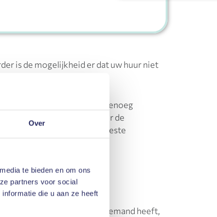
rder is de mogelijkheid er dat uw huur niet
ch adviseren. Er kunnen zich genoeg
t dat dan? Of twijfelt u over de
Over
men kiezen wij dan voor de beste
m huurrecht!
 media te bieden en om ons
ze partners voor social
nformatie die u aan ze heeft
n vonnis of een vordering op iemand heeft,