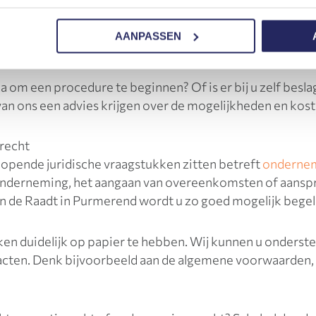
 inschakelen om de schuld te innen. Als uw vordering word
 executeren. Het zal in veel gevallen zo zijn dat de veroo
AANPASSEN
et vonnis meestal geëxecuteerd door beslagen onder de s
na om een procedure te beginnen? Of is er bij u zelf besl
van ons een advies krijgen over de mogelijkheden en kost
recht
opende juridische vraagstukken zitten betreft
ondernem
derneming, het aangaan van overeenkomsten of aanspra
 de Raadt in Purmerend wordt u zo goed mogelijk begelei
ken duidelijk op papier te hebben. Wij kunnen u onderste
acten. Denk bijvoorbeeld aan de algemene voorwaarden