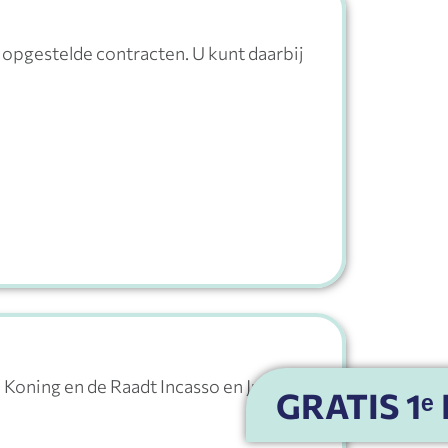
 opgestelde contracten. U kunt daarbij
u Koning en de Raadt Incasso en Juristen
GRATIS 1ᵉ