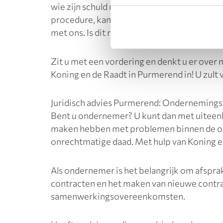
wie zijn schuld niet aflost. U kunt ons dan
procedure, kan Koning en de Raadt dit voor u
met ons. Is dit niet het geval? Dan wordt h
Zit u met een vordering en denkt u er over 
Koning en de Raadt in Purmerend in! U zult 
Juridisch advies Purmerend: Ondernemings
Bent u ondernemer? U kunt dan met uiteenl
maken hebben met problemen binnen de on
onrechtmatige daad. Met hulp van Koning en
Als ondernemer is het belangrijk om afspra
contracten en het maken van nieuwe contr
samenwerkingsovereenkomsten.