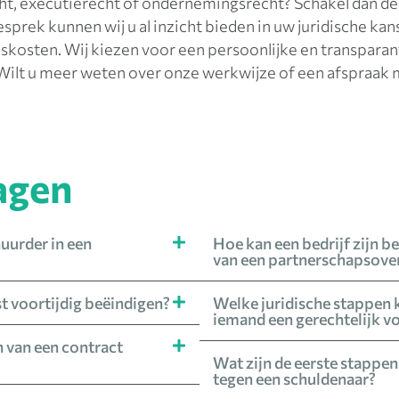
ht, executierecht of ondernemingsrecht? Schakel dan de 
prek kunnen wij u al inzicht bieden in uw juridische ka
skosten. Wij kiezen voor een persoonlijke en transpara
n! Wilt u meer weten over onze werkwijze of een afspraa
agen
huurder in een
Hoe kan een bedrijf zijn 
van een partnerschapsov
 voortijdig beëindigen?
Welke juridische stappen
iemand een gerechtelijk vo
 van een contract
Wat zijn de eerste stappen
tegen een schuldenaar?