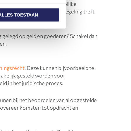
t toegewezen na een gerechtelijke
rdeelde partij een betalingsregeling treft
ALLES TOESTAAN
chuldenaar.
ag gelegd op geld en goederen? Schakel dan
en.
ingsrecht
. Deze kunnen bijvoorbeeld te
kelijk gesteld worden voor
d in het juridische proces.
unen bij het beoordelen van al opgestelde
, overeenkomsten tot opdracht en