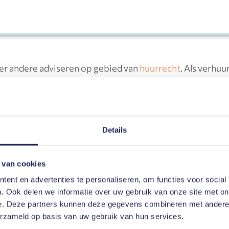
er andere adviseren op gebied van
huurrecht
. Als verhuu
l niet wordt betaald.
verhuurder? Koning en de Raadt kan u in dit geval juridis
ls verhuurder de huurovereenkomst opzeggen, maar hoe gaa
Details
en huurovereenkomst? Dit kunnen wij beoordelen, en sa
 van cookies
rden. Koning en de Raadt is dé specialist als het gaat o
ent en advertenties te personaliseren, om functies voor social
. Ook delen we informatie over uw gebruik van onze site met on
e. Deze partners kunnen deze gegevens combineren met andere i
erzameld op basis van uw gebruik van hun services.
 en de Raadt u ook hulp bieden. Het kan zo zijn dat u ee