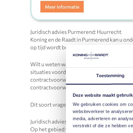
Meer informatie
Juridisch advies Purmerend: Huurrecht
Koning en de Raadt in Purmerend kan u ond
op tijd wordt betaald, of erger nog, helemaa
Wilt u weten wat uw mogelijkheden zijn als 
situaties voordoen. Misschien wilt u wel a
Toestemming
contractvoorwaarden bij het aangaan van e
contractvoorwaarden.
Deze website maakt gebruik
Dit soort vragen kunnen wij voor u beantwoo
We gebruiken cookies om cont
websiteverkeer te analyseren
media, adverteren en analys
Juridisch advies Purmerend: Executierecht
verstrekt of die ze hebben v
Op het gebied van
executierecht
kan Koning