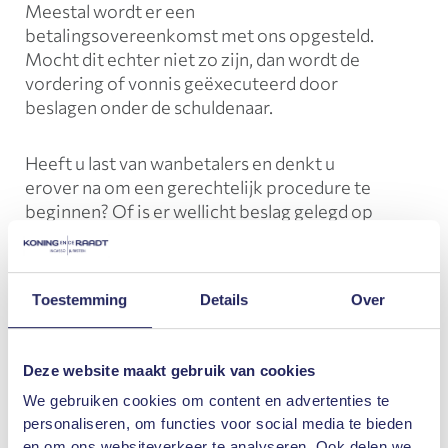
Meestal wordt er een
betalingsovereenkomst met ons opgesteld.
Mocht dit echter niet zo zijn, dan wordt de
vordering of vonnis geëxecuteerd door
beslagen onder de schuldenaar.
Heeft u last van wanbetalers en denkt u
erover na om een gerechtelijk procedure te
beginnen? Of is er wellicht beslag gelegd op
uw activa? Koning en de Raadt in
Heerhugowaard voorziet u van de
mogelijkheden en kosten.
Toestemming
Details
Over
Juridisch advies Heerhugowaard:
Ondernemingsrecht
Deze website maakt gebruik van cookies
Kent of bent u een ondernemer in
We gebruiken cookies om content en advertenties te
nood?
Ondernemingsrecht
kan erg
personaliseren, om functies voor social media te bieden
gecompliceerd zijn. Vragen of problemen
en om ons websiteverkeer te analyseren. Ook delen we