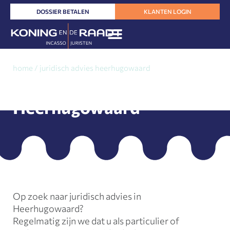
Ga
DOSSIER BETALEN
KLANTEN LOGIN
naar
de
inhoud
home
/
juridisch advies heerhugowaard
Juridisch advies
Heerhugowaard
Op zoek naar juridisch advies in
Heerhugowaard?
Regelmatig zijn we dat u als particulier of