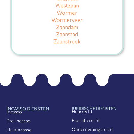
Westzaan
Wormer
Wormerveer
Zaandam
Zaanstad
Zaanstreek
INCASSO DIENSTEN
JURIDISCHE DIENSTEN
Huurrecht
Incasso
Executierecht
Pre-Incasso
Ondernemingsrecht
Huurincasso