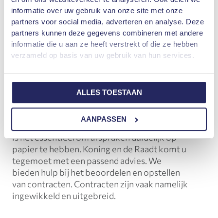
kunnen ontstaan door onduidelijkheden
informatie over uw gebruik van onze site met onze
omtrent recht. Wanneer zit u in uw recht?
partners voor social media, adverteren en analyse. Deze
Hoe gaat u om met het aansprakelijk gesteld
partners kunnen deze gegevens combineren met andere
worden voor een onrechtmatige daad? Met
informatie die u aan ze heeft verstrekt of die ze hebben
behulp van Koning en de Raadt in
verzameld op basis van uw gebruik van hun services.
Heerhugowaard komen we er samen uit. We
voorzien u van een passende oplossing voor
een eventueel juridisch proces. Ook andere
ALLES TOESTAAN
vraagstukken beantwoorden we graag.
AANPASSEN
Om goed in uw recht te staan als ondernemer,
is het essentieel om afspraken duidelijk op
papier te hebben. Koning en de Raadt komt u
tegemoet met een passend advies. We
bieden hulp bij het beoordelen en opstellen
van contracten. Contracten zijn vaak namelijk
ingewikkeld en uitgebreid.