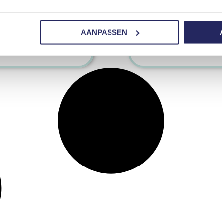
wanneer deurwaarde
ingeschakeld en wat 
Koning en De Raad
AANPASSEN
LEES MEER