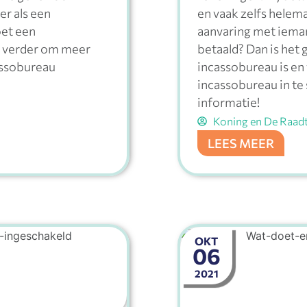
er als een
en vaak zelfs helem
oet een
aanvaring met iemand
s verder om meer
betaald? Dan is het
assobureau
incassobureau is en
incassobureau in te
informatie!
Koning en De Raad
LEES MEER
OKT
06
2021