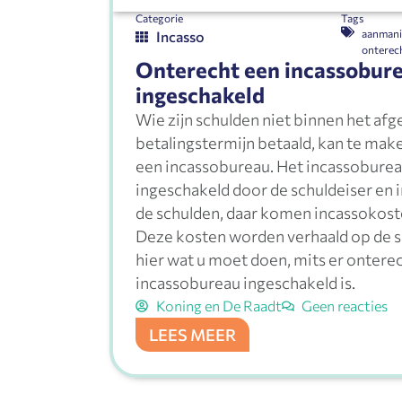
Categorie
Tags
aanman
Incasso
onterec
Onterecht een incassobur
ingeschakeld
Wie zijn schulden niet binnen het af
betalingstermijn betaald, kan te mak
een incassobureau. Het incassobure
ingeschakeld door de schuldeiser en 
de schulden, daar komen incassokoste
Deze kosten worden verhaald op de s
hier wat u moet doen, mits er ontere
incassobureau ingeschakeld is.
Koning en De Raadt
Geen reacties
LEES MEER