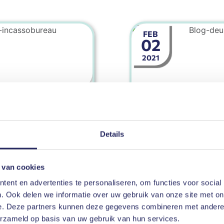
FEB
02
2021
Categorie
ing
,
incassobureau
,
Incasso
naar
Wat is het ver
deurwaarder e
n krijgen;
Details
 betaald. Maar
Iedereen heeft er we
paalt zelf welke
wordt over het hoofd
 van cookies
rs. Eén van deze
wordt namelijk niet
ent en advertenties te personaliseren, om functies voor social
cassobureau. Voor
incassobureau op i
. Ook delen we informatie over uw gebruik van onze site met on
oet u echter
benieuwd wanneer 
e. Deze partners kunnen deze gegevens combineren met andere i
. Maar wat is een
incassobureau kies
erzameld op basis van uw gebruik van hun services.