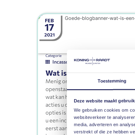
FEB
17
2021
Categorie
Tags
aanman
Incasso
schulde
Wat is een incassobureau?
Menig ondernemer zal er mee te make
Toestemming
openstaande rekeningen worden niet
wat kan hieraan gedaan worden? U be
Deze website maakt gebruik
acties u onderneemt tegen wanbetale
We gebruiken cookies om cont
opties is het inschakelen van een in
websiteverkeer te analyseren
u een incassobureau kunt inzetten m
media, adverteren en analys
eerst aan de wettelijke eisen voldoen
verstrekt of die ze hebben v