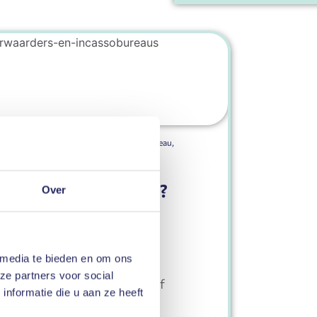
Tags
deurwaarder
,
incassobureau
,
wanbetaler
schil tussen een
n een incassobureau?
Over
l eens last van; een rekening
 gezien. Maar vrees niet! Er
 direct een deurwaarder of
 media te bieden en om ons
emand afgestuurd. Bent u
ze partners voor social
men voor een deurwaarder of
nformatie die u aan ze heeft
t? Lees hieronder waarom en