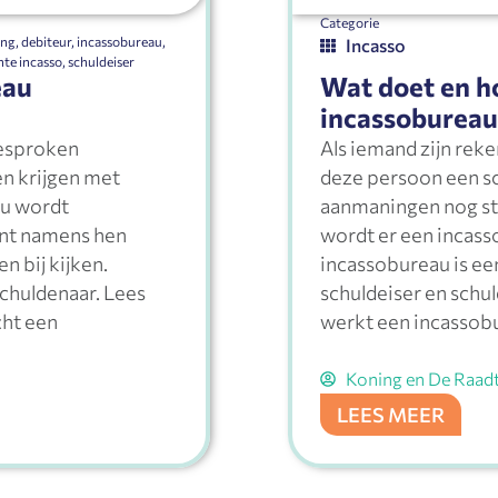
Categorie
ing
,
debiteur
,
incassobureau
,
Incasso
hte incasso
,
schuldeiser
eau
Wat doet en h
incassobureau
gesproken
Als iemand zijn reke
en krijgen met
deze persoon een sc
au wordt
aanmaningen nog st
int namens hen
wordt er een incass
n bij kijken.
incassobureau is ee
chuldenaar. Lees
schuldeiser en schu
cht een
werkt een incassobu
Koning en De Raad
LEES MEER