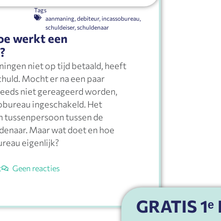
Tags
aanmaning
,
debiteur
,
incassobureau
,
schuldeiser
,
schuldenaar
oe werkt een
?
ningen niet op tijd betaald, heeft
huld. Mocht er na een paar
eeds niet gereageerd worden,
obureau ingeschakeld. Het
n tussenpersoon tussen de
ldenaar. Maar wat doet en hoe
reau eigenlijk?
t
Geen reacties
GRATIS 1ᵉ