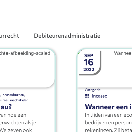
urrecht
Debiteurenadministratie
SEP
16
2022
Categorie
r
,
incassobureau
,
Incasso
bureau inschakelen
eau?
Wanneer een i
van hoe een
In tijden van een eco
erwachten als je
bedrijven en person
 We geven ook
rekeningen. Zij beta