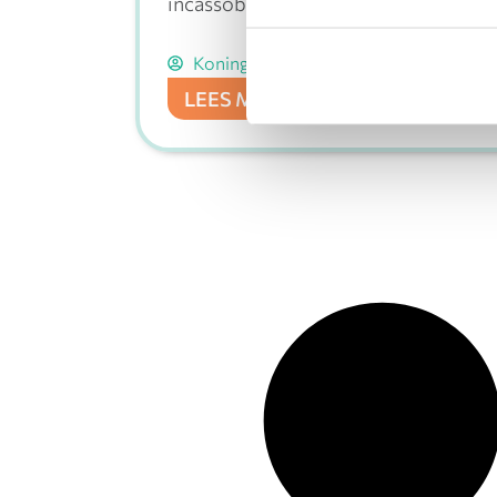
incassobureau eigenlijk?
Koning en De Raadt
Geen reacties
LEES MEER