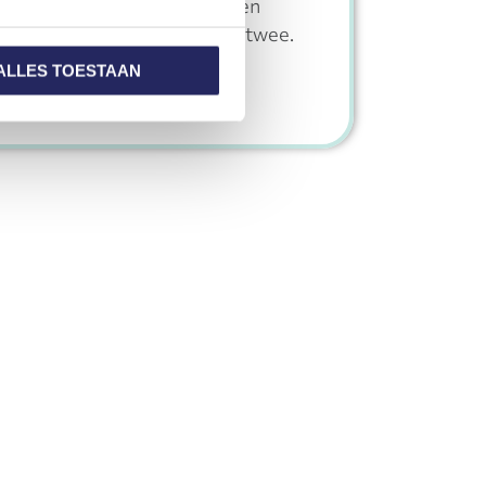
rs en incassobureaus worden
de verschillen zijn tussen de twee.
t
Geen reacties
ALLES TOESTAAN