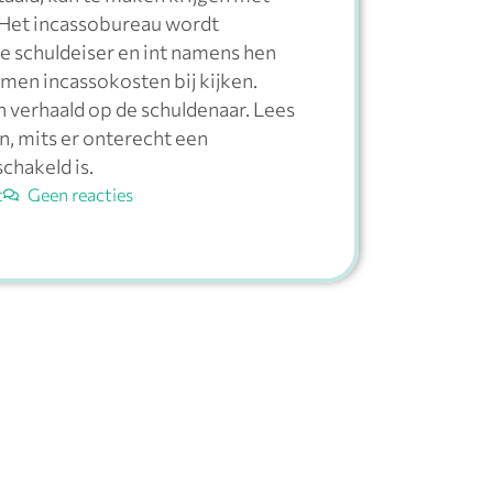
 Het incassobureau wordt
e schuldeiser en int namens hen
omen incassokosten bij kijken.
verhaald op de schuldenaar. Lees
n, mits er onterecht een
chakeld is.
t
Geen reacties