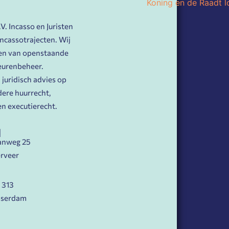
. Incasso en Juristen
 incassotrajecten. Wij
nen van openstaande
eurenbeheer.
juridisch advies op
ere huurrecht,
n executierecht.
N
anweg 25
rveer
 313
sserdam