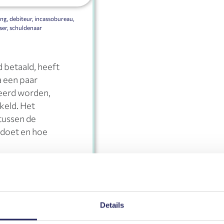
ing
,
debiteur
,
incassobureau
,
ser
,
schuldenaar
d betaald, heeft
a een paar
eerd worden,
keld. Het
tussen de
 doet en hoe
Details