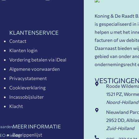
Koning & De Raadt B.V
is gespecialiseerd in
helpen u met het in
KLANTENSERVICE
facturen of uw debit
Contact
Daarnaast bieden wij 
Klanten login
gebied van onder and
Vordering betalen via iDeal
ondernemingsrecht e
Algemene voorwaarden
Privacystatement
VESTIGINGE
Roode Wildem
Cookieverklaring
1521 PZ, Worme
Incassobijsluiter
Noord-Holland
Klacht
Nieuwland Parc
2952 DD, Albla
MEER INFORMATIE
aarden
Zuid-Holland
Begrippenlijst
EO vrienden