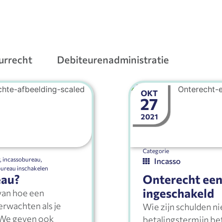
urrecht
Debiteurenadministratie
OKT
27
2021
Categorie
r
,
incassobureau
,
Incasso
bureau inschakelen
eau?
Onterecht een
ingeschakeld
van hoe een
erwachten als je
Wie zijn schulden n
 We geven ook
betalingstermijn be