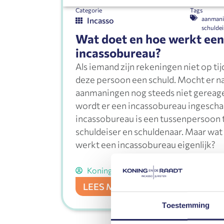
Categorie
Tags
aanman
Incasso
schuldei
Wat doet en hoe werkt een
incassobureau?
Als iemand zijn rekeningen niet op tij
deze persoon een schuld. Mocht er n
aanmaningen nog steeds niet gereag
wordt er een incassobureau ingescha
incassobureau is een tussenpersoon 
schuldeiser en schuldenaar. Maar wat
werkt een incassobureau eigenlijk?
Koning en De Raadt
Geen reacties
LEES MEER
Toestemming