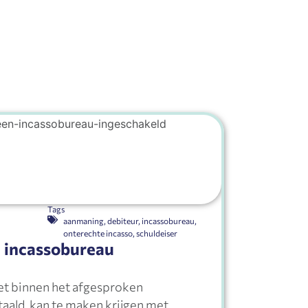
Tags
aanmaning
,
debiteur
,
incassobureau
,
onterechte incasso
,
schuldeiser
 incassobureau
iet binnen het afgesproken
taald, kan te maken krijgen met