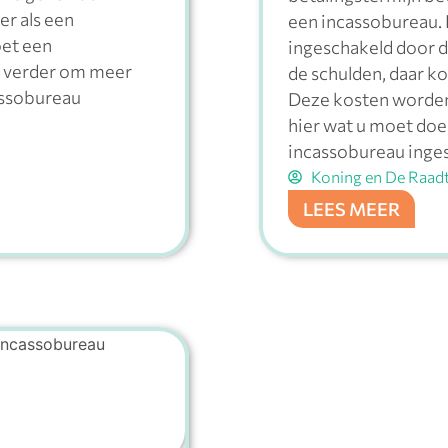
er als een
een incassobureau.
oet een
ingeschakeld door d
s verder om meer
de schulden, daar k
assobureau
Deze kosten worden 
hier wat u moet doe
incassobureau inges
Koning en De Raad
LEES MEER