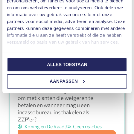
personaliseren, om functies voor social media te bieden
en om ons websiteverkeer te analyseren. Ook delen we
informatie over uw gebruik van onze site met onze
partners voor social media, adverteren en analyse. Deze
Incassobureau inschakelen
partners kunnen deze gegevens combineren met andere
als ZZP’er
informatie die u aan ze heeft verstrekt of die ze hebben
U als ZZP'er kan veel te maken krijgen
verzameld op basis van uw gebruik van hun services.
met klanten die niet betalen of veel
betalingsachterstanden hebben. Het
probleem van u als ZZP'er is dat u
ALLES TOESTAAN
geen groot bedrijf achter u heeft
staan. Het innen van openstaande
AANPASSEN
schulden is daarom niet altijd even
makkelijk. Dus hoe gaat u als ZZP’er
om met klanten die weigeren te
betalen en wanneer mag u een
incassobureau inschakelen als
ZZP'er?
Koning en De Raadt
Geen reacties