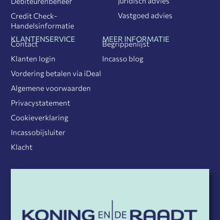
Juridisch advies
Debiteurenbeheer
Vastgoed advies
Credit Check-
Handelsinformatie
KLANTENSERVICE
MEER INFORMATIE
Contact
Begrippenlijst
Klanten login
Incasso blog
Vordering betalen via iDeal
Algemene voorwaarden
Privacystatement
Cookieverklaring
Incassobijsluiter
Klacht