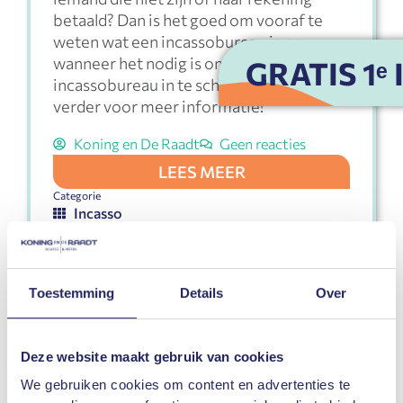
betaald? Dan is het goed om vooraf te
weten wat een incassobureau is en
wanneer het nodig is om een
GRATIS 1ᵉ
incassobureau in te schakelen. Lees
verder voor meer informatie!
Koning en De Raadt
Geen reacties
LEES MEER
Categorie
Incasso
Tags
incassobureau
,
incassobureau inschakelen
Toestemming
Details
Over
Deze website maakt gebruik van cookies
MEI
18
We gebruiken cookies om content en advertenties te
2021