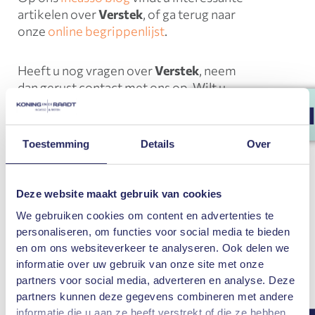
artikelen over
Verstek
, of ga terug naar
onze
online begrippenlijst
.
Heeft u nog vragen over
Verstek
, neem
dan gerust contact met ons op. Wilt u
meer weten over onze incasso en/of
GRATIS 1ᵉ
juridische diensten? Koning en de Raadt
Incasso en Juristen is gespecialiseerd in
Toestemming
Details
Over
incassotrajecten. Wij helpen u met het
innen van openstaande facturen of uw
debiteurenbeheer. Daarnaast bieden wij
Deze website maakt gebruik van cookies
juridisch advies
op gebied van huurrecht,
We gebruiken cookies om content en advertenties te
ondernemingsrecht en executierecht.
personaliseren, om functies voor social media te bieden
en om ons websiteverkeer te analyseren. Ook delen we
informatie over uw gebruik van onze site met onze
MAAK EEN AFSPRAAK
partners voor social media, adverteren en analyse. Deze
partners kunnen deze gegevens combineren met andere
informatie die u aan ze heeft verstrekt of die ze hebben