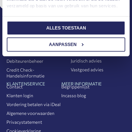
verzameld op basis van uw gebruik van hun services.
ALLES TOESTAAN
INCASSO DIENSTEN
JURIDISCHE DIENSTEN
Huurrecht
Incasso
Executierecht
Pre-Incasso
AANPASSEN
Ondernemingsrecht
Huurincasso
Juridisch advies
Debiteurenbeheer
Vastgoed advies
Credit Check-
Handelsinformatie
KLANTENSERVICE
MEER INFORMATIE
Contact
Begrippenlijst
Klanten login
Incasso blog
Vordering betalen via iDeal
Algemene voorwaarden
Privacystatement
Cookieverklaring