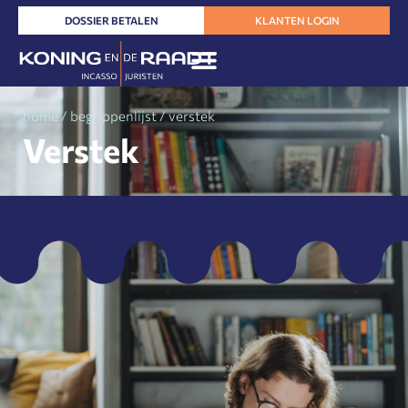
Ga
DOSSIER BETALEN
KLANTEN LOGIN
naar
de
inhoud
home
/
begrippenlijst
/
verstek
Verstek