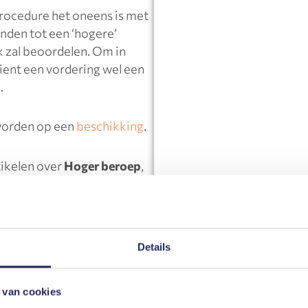
procedure het oneens is met
wenden tot een ‘hogere’
k zal beoordelen. Om in
dient een vordering wel een
.
worden op een
beschikking
.
tikelen over
Hoger beroep
,
em dan gerust contact met
o en/of juridische diensten?
Details
specialiseerd in
en van openstaande facturen
 van cookies
wij
juridisch advies
op