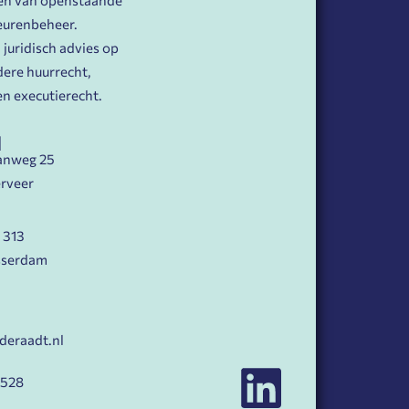
eurenbeheer.
juridisch advies op
ere huurrecht,
n executierecht.
N
anweg 25
rveer
 313
sserdam
deraadt.nl
3528