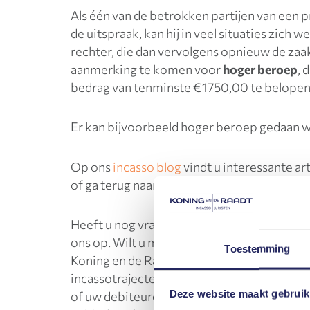
Als één van de betrokken partijen van een 
de uitspraak, kan hij in veel situaties zich 
rechter, die dan vervolgens opnieuw de zaa
aanmerking te komen voor
hoger beroep
, 
bedrag van tenminste €1750,00 te belopen
Er kan bijvoorbeeld hoger beroep gedaan 
Op ons
incasso blog
vindt u interessante ar
of ga terug naar onze
online begrippenlijst
.
Heeft u nog vragen over
Hoger beroep
, ne
ons op. Wilt u meer weten over onze incass
Toestemming
Koning en de Raadt Incasso en Juristen is ge
incassotrajecten. Wij helpen u met het inn
Deze website maakt gebruik
of uw debiteurenbeheer. Daarnaast bieden 