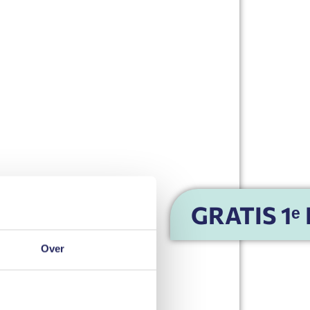
GRATIS 1ᵉ
Over