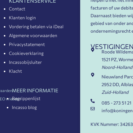
KLANTENSERVICE
facturen of uw debit
Contact
Daarnaast bieden wij 
Klanten login
gebied van onder and
Vordering betalen via iDeal
ondernemingsrecht e
Algemene voorwaarden
Privacystatement
VESTIGINGE
Roode Wildem
Cookieverklaring
1521 PZ, Worme
Incassobijsluiter
Noord-Holland
Klacht
Nieuwland Parc
2952 DD, Albla
MEER INFORMATIE
aarden
Zuid-Holland
Begrippenlijst
EO vrienden
085 - 273 51 21
Incasso blog
info@koningen
KVK Nummer: 3426