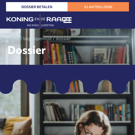
Ga
DOSSIER BETALEN
KLANTEN LOGIN
naar
de
inhoud
home
/
begrippenlijst
/
dossier
Dossier