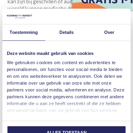
kan zijn bij geschillen of audits. In de medische
wereld kunnen medische dossiers de
gezondheidsgeschiedenis van een patiënt
bijhouden en zorgen voor consistente zorg.
Kortom, het bijhouden van een goed
Toestemming
Details
Over
georganiseerd dossier is een effectieve manier
om informatie te beheren en de efficiëntie en
effectiviteit in verschillende domeinen te
Deze website maakt gebruik van cookies
vergroten.
We gebruiken cookies om content en advertenties te
personaliseren, om functies voor social media te bieden
Op ons
incasso blog
vindt u interessante
en om ons websiteverkeer te analyseren. Ook delen we
artikelen over
Dossier
, of ga terug naar
informatie over uw gebruik van onze site met onze
onze
online begrippenlijst
.
partners voor social media, adverteren en analyse. Deze
partners kunnen deze gegevens combineren met andere
informatie die u aan ze heeft verstrekt of die ze hebben
Heeft u nog vragen over
Dossier
, neem dan
verzameld op basis van uw gebruik van hun services.
gerust contact met ons op. Wilt u meer
weten over onze incasso en/of juridische
diensten? Koning en de Raadt Incasso en
ALLES TOESTAAN