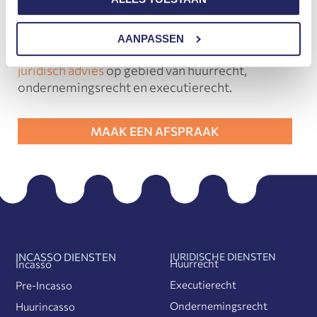
Juristen is gespecialiseerd in
incassotrajecten. Wij helpen u met het
innen van openstaande facturen of uw
AANPASSEN
debiteurenbeheer. Daarnaast bieden wij
juridisch advies
op gebied van huurrecht,
ondernemingsrecht en executierecht.
MAAK EEN AFSPRAAK
INCASSO DIENSTEN
JURIDISCHE DIENSTEN
Huurrecht
Incasso
Executierecht
Pre-Incasso
Ondernemingsrecht
Huurincasso