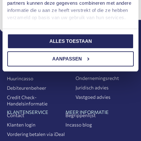
MAAK EEN AFSPRAAK
partners kunnen deze gegevens combineren met andere
informatie die u aan ze heeft verstrekt of die ze hebben
verzameld op basis van uw gebruik van hun services.
ALLES TOESTAAN
INCASSO DIENSTEN
JURIDISCHE DIENSTEN
AANPASSEN
Huurrecht
Incasso
Executierecht
Pre-Incasso
Ondernemingsrecht
Huurincasso
Juridisch advies
Debiteurenbeheer
Vastgoed advies
Credit Check-
Handelsinformatie
KLANTENSERVICE
MEER INFORMATIE
Contact
Begrippenlijst
Klanten login
Incasso blog
Vordering betalen via iDeal