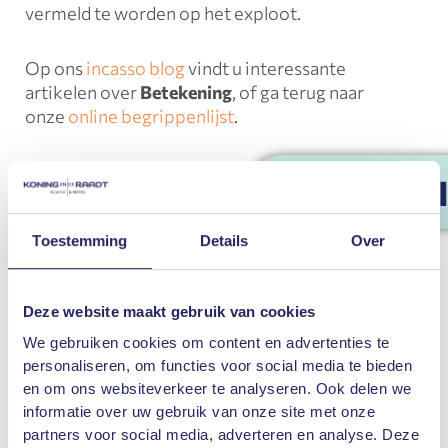
vermeld te worden op het exploot.
Op ons
incasso blog
vindt u interessante
artikelen over
Betekening
, of ga terug naar
onze
online begrippenlijst
.
Heeft u nog vragen over
Betekening
, neem
GRATIS 1ᵉ
dan gerust contact met ons op. Wilt u
meer weten over onze incasso en/of
Toestemming
Details
Over
juridische diensten? Koning en de Raadt
Incasso en Juristen is gespecialiseerd in
incassotrajecten. Wij helpen u met het
Deze website maakt gebruik van cookies
innen van openstaande facturen of uw
debiteurenbeheer. Daarnaast bieden wij
We gebruiken cookies om content en advertenties te
juridisch advies
op gebied van huurrecht,
personaliseren, om functies voor social media te bieden
ondernemingsrecht en executierecht.
en om ons websiteverkeer te analyseren. Ook delen we
informatie over uw gebruik van onze site met onze
partners voor social media, adverteren en analyse. Deze