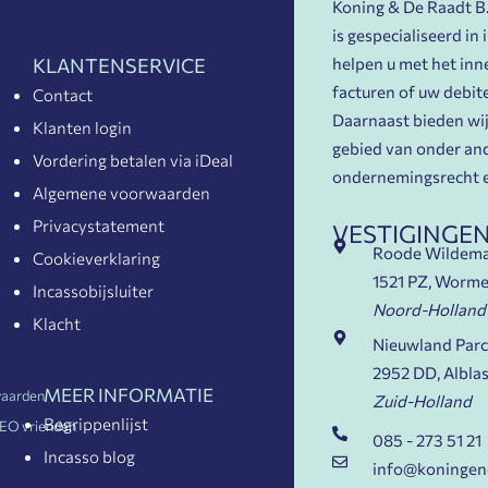
Koning & De Raadt B.V
is gespecialiseerd in
helpen u met het in
KLANTENSERVICE
facturen of uw debit
Contact
Daarnaast bieden wij 
Klanten login
gebied van onder and
Vordering betalen via iDeal
ondernemingsrecht e
Algemene voorwaarden
Privacystatement
VESTIGINGE
Roode Wildem
Cookieverklaring
1521 PZ, Worme
Incassobijsluiter
Noord-Holland
Klacht
Nieuwland Parc
2952 DD, Albla
MEER INFORMATIE
aarden
Zuid-Holland
Begrippenlijst
EO vrienden
085 - 273 51 21
Incasso blog
info@koningen