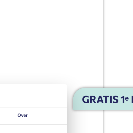
GRATIS 1ᵉ
Over