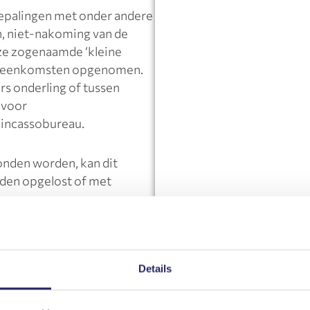
epalingen met onder andere
n, niet-nakoming van de
ze zogenaamde ‘kleine
overeenkomsten opgenomen.
s onderling of tussen
 voor
 incassobureau.
nden worden, kan dit
en opgelost of met
tikelen over
Algemene
begrippenlijst
.
Details
arden
, neem dan gerust