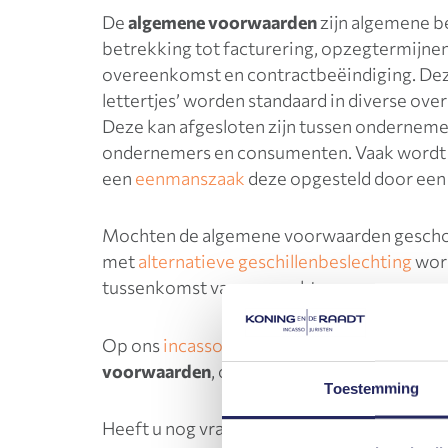
De
algemene voorwaarden
zijn algemene b
betrekking tot facturering, opzegtermijne
overeenkomst en contractbeëindiging. De
lettertjes’ worden standaard in diverse 
Deze kan afgesloten zijn tussen ondernemer
ondernemers en consumenten. Vaak wordt
een
eenmanszaak
deze opgesteld door een
Mochten de algemene voorwaarden gescho
met
alternatieve geschillenbeslechting
word
tussenkomst van een rechter.
Op ons
incasso blog
vindt u interessante ar
voorwaarden
, of ga terug naar onze
online 
Toestemming
Heeft u nog vragen over
Algemene voorwa