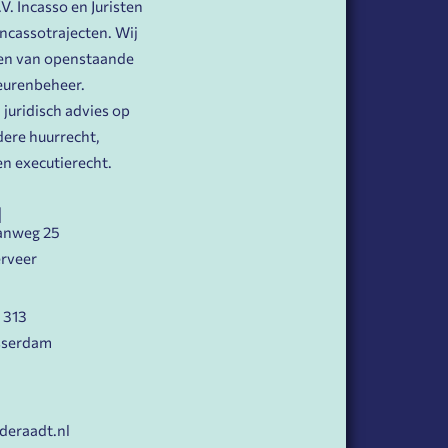
. Incasso en Juristen
 incassotrajecten. Wij
nen van openstaande
eurenbeheer.
juridisch advies op
ere huurrecht,
n executierecht.
N
anweg 25
rveer
 313
sserdam
deraadt.nl