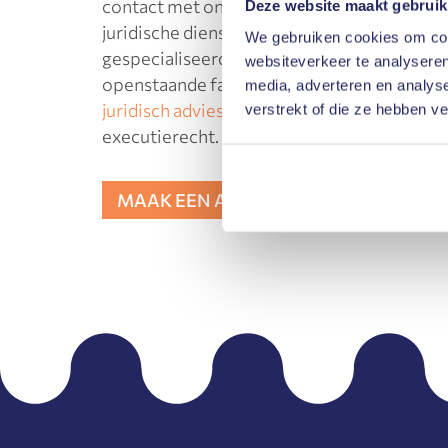
contact met ons op. Wilt u meer weten ove
Deze website maakt gebruik
juridische diensten? Koning en de Raadt Inca
We gebruiken cookies om cont
gespecialiseerd in incassotrajecten. Wij he
websiteverkeer te analyseren
openstaande facturen of uw debiteurenbehe
media, adverteren en analys
juridisch advies
op gebied van huurrecht, 
verstrekt of die ze hebben v
executierecht.
MAAK EEN AFSPRAAK